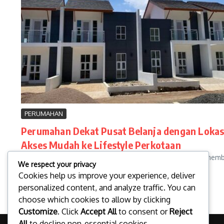
PERUMAHAN
Perumahan Dekat Pusat Belanja dengan Lokas
Akses Mudah ke Lifestyle Perkotaan
Perumahan dekat pusat belanja semakin diminati karena memberi
We respect your privacy
hingga tre...
Cookies help us improve your experience, deliver
michaelryanyoga
September 11, 2025
personalized content, and analyze traffic. You can
Read More
choose which cookies to allow by clicking
Customize
. Click
Accept All
to consent or
Reject
All
to decline non-essential cookies.