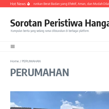
Skip to content
Hot News
Olahraga untuk Menurunkan Berat Badan yang Efektif, Aman, dan Mudah Dilaku
Sorotan Peristiwa Hanga
Kumpulan berita yang sedang ramai dibicarakan di berbagai platform.
Home
/
PERUMAHAN
PERUMAHAN