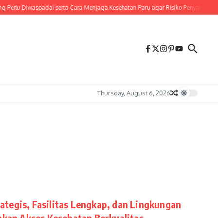
 Perlu Diwaspadai serta Cara Menjaga Kesehatan Paru agar Risiko Penyakit Kroni
Thursday, August 6, 2026
tegis, Fasilitas Lengkap, dan Lingkungan
an Akses Kesehatan Berkualitas