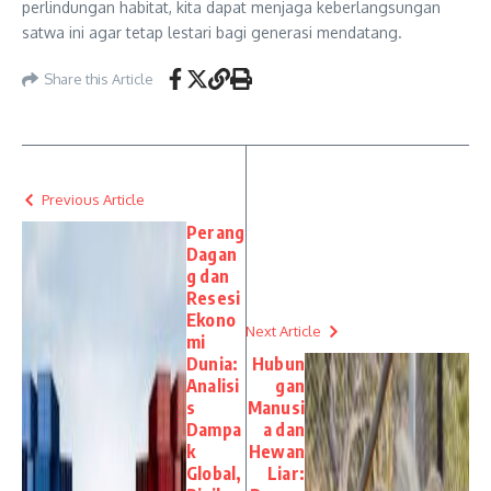
perlindungan habitat, kita dapat menjaga keberlangsungan
satwa ini agar tetap lestari bagi generasi mendatang.
Share this Article
Previous Article
Perang
Dagan
g dan
Resesi
Ekono
Next Article
mi
Dunia:
Hubun
Analisi
gan
s
Manusi
Dampa
a dan
k
Hewan
Global,
Liar: