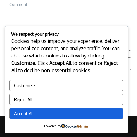
We respect your privacy
Cookies help us improve your experience, deliver
personalized content, and analyze traffic. You can
choose which cookies to allow by clicking
Customize
. Click
Accept All
to consent or
Reject
All
to decline non-essential cookies.
Save my name, email, and website in this browser for the
next time I comment.
Customize
Reject All
Accept All
Copyright © 2026 Sorotan Peristiwa Hangat dan Viral | Powered by
Powered by
News Magazine X