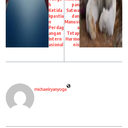
h
pan
Ketida
Satwa
kpastia
dan
n
Manusi
Perdag
a
angan
Tetap
Intern
Harmo
asional
nis
michaelryanyoga