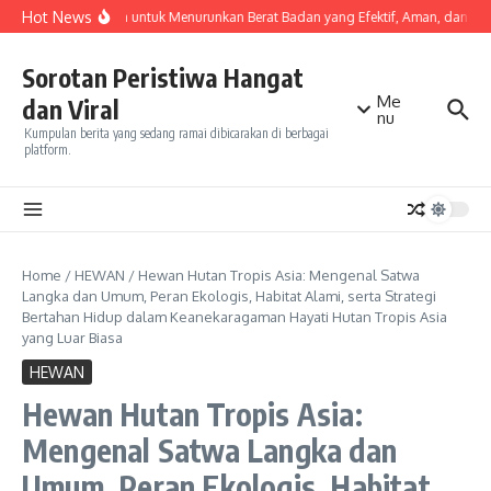
Skip to content
Hot News
Olahraga untuk Menurunkan Berat Badan yang Efektif, Aman, dan Mud
Sorotan Peristiwa Hangat
Me
dan Viral
nu
Kumpulan berita yang sedang ramai dibicarakan di berbagai
platform.
Home
/
HEWAN
/
Hewan Hutan Tropis Asia: Mengenal Satwa
Langka dan Umum, Peran Ekologis, Habitat Alami, serta Strategi
Bertahan Hidup dalam Keanekaragaman Hayati Hutan Tropis Asia
yang Luar Biasa
HEWAN
Hewan Hutan Tropis Asia:
Mengenal Satwa Langka dan
Umum, Peran Ekologis, Habitat