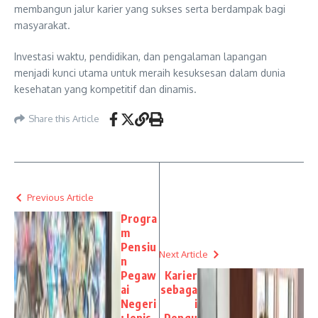
membangun jalur karier yang sukses serta berdampak bagi
masyarakat.
Investasi waktu, pendidikan, dan pengalaman lapangan
menjadi kunci utama untuk meraih kesuksesan dalam dunia
kesehatan yang kompetitif dan dinamis.
Share this Article
Previous Article
Progra
m
Pensiu
Next Article
n
Pegaw
Karier
ai
sebaga
Negeri
i
: Jenis,
Pengu