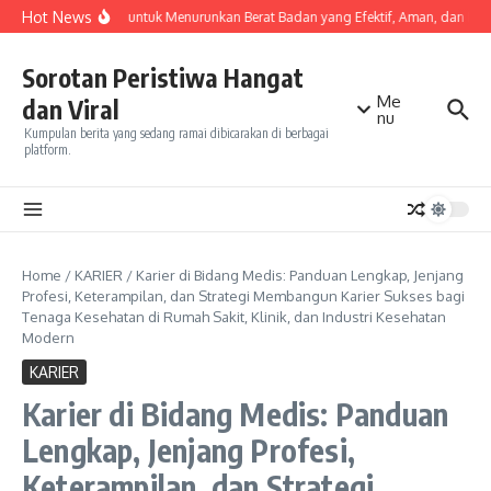
Skip to content
Hot News
Olahraga untuk Menurunkan Berat Badan yang Efektif, Aman, dan Muda
Sorotan Peristiwa Hangat
Me
dan Viral
nu
Kumpulan berita yang sedang ramai dibicarakan di berbagai
platform.
Home
/
KARIER
/
Karier di Bidang Medis: Panduan Lengkap, Jenjang
Profesi, Keterampilan, dan Strategi Membangun Karier Sukses bagi
Tenaga Kesehatan di Rumah Sakit, Klinik, dan Industri Kesehatan
Modern
KARIER
Karier di Bidang Medis: Panduan
Lengkap, Jenjang Profesi,
Keterampilan, dan Strategi