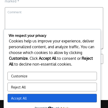
marked
*
We respect your privacy
Cookies help us improve your experience, deliver
personalized content, and analyze traffic. You can
choose which cookies to allow by clicking
Customize
. Click
Accept All
to consent or
Reject
All
to decline non-essential cookies.
Save my name, email, and website in this browser for the
next time I comment.
Customize
Reject All
Accept All
Copyright © 2026 Sorotan Peristiwa Hangat dan Viral | Powered by