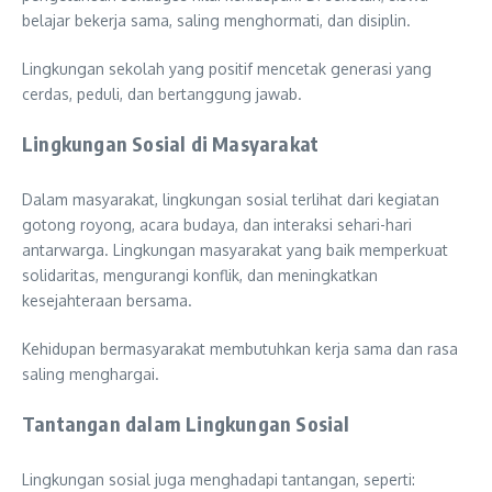
belajar bekerja sama, saling menghormati, dan disiplin.
Lingkungan sekolah yang positif mencetak generasi yang
cerdas, peduli, dan bertanggung jawab.
Lingkungan Sosial di Masyarakat
Dalam masyarakat, lingkungan sosial terlihat dari kegiatan
gotong royong, acara budaya, dan interaksi sehari-hari
antarwarga. Lingkungan masyarakat yang baik memperkuat
solidaritas, mengurangi konflik, dan meningkatkan
kesejahteraan bersama.
Kehidupan bermasyarakat membutuhkan kerja sama dan rasa
saling menghargai.
Tantangan dalam Lingkungan Sosial
Lingkungan sosial juga menghadapi tantangan, seperti: