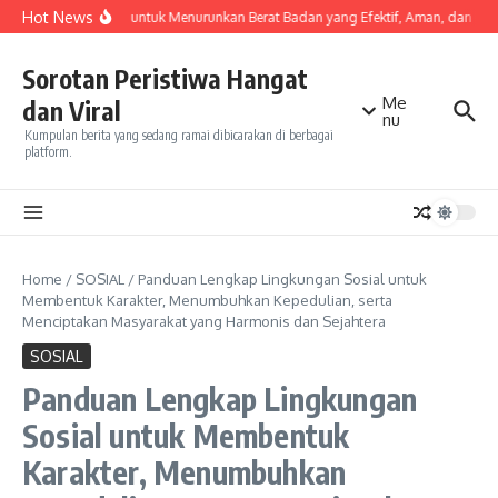
Skip to content
Hot News
Olahraga untuk Menurunkan Berat Badan yang Efektif, Aman, dan Muda
Sorotan Peristiwa Hangat
Me
dan Viral
nu
Kumpulan berita yang sedang ramai dibicarakan di berbagai
platform.
Home
/
SOSIAL
/
Panduan Lengkap Lingkungan Sosial untuk
Membentuk Karakter, Menumbuhkan Kepedulian, serta
Menciptakan Masyarakat yang Harmonis dan Sejahtera
SOSIAL
Panduan Lengkap Lingkungan
Sosial untuk Membentuk
Karakter, Menumbuhkan