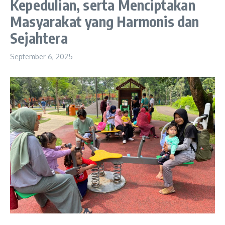
Kepedulian, serta Menciptakan
Masyarakat yang Harmonis dan
Sejahtera
September 6, 2025