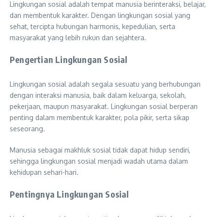
Lingkungan sosial adalah tempat manusia berinteraksi, belajar,
dan membentuk karakter. Dengan lingkungan sosial yang
sehat, tercipta hubungan harmonis, kepedulian, serta
masyarakat yang lebih rukun dan sejahtera.
Pengertian Lingkungan Sosial
Lingkungan sosial adalah segala sesuatu yang berhubungan
dengan interaksi manusia, baik dalam keluarga, sekolah,
pekerjaan, maupun masyarakat. Lingkungan sosial berperan
penting dalam membentuk karakter, pola pikir, serta sikap
seseorang.
Manusia sebagai makhluk sosial tidak dapat hidup sendiri,
sehingga lingkungan sosial menjadi wadah utama dalam
kehidupan sehari-hari.
Pentingnya Lingkungan Sosial