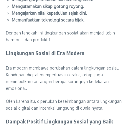
Mengutamakan sikap gotong royong.
Mengajarkan nilai kepedulian sejak dini.
Memanfaatkan teknologi secara bijak.
Dengan langkah ini, lingkungan sosial akan menjadi lebih
harmonis dan produktif.
Lingkungan Sosial di Era Modern
Era modern membawa perubahan dalam lingkungan sosial.
Kehidupan digital memperluas interaksi, tetapi juga
menimbulkan tantangan berupa kurangnya kedekatan
emosional.
Oleh karena itu, diperlukan keseimbangan antara lingkungan
sosial digital dan interaksi langsung di dunia nyata.
Dampak Positif Lingkungan Sosial yang Baik