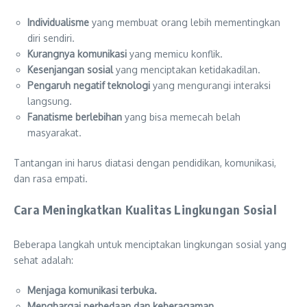
Individualisme
yang membuat orang lebih mementingkan
diri sendiri.
Kurangnya komunikasi
yang memicu konflik.
Kesenjangan sosial
yang menciptakan ketidakadilan.
Pengaruh negatif teknologi
yang mengurangi interaksi
langsung.
Fanatisme berlebihan
yang bisa memecah belah
masyarakat.
Tantangan ini harus diatasi dengan pendidikan, komunikasi,
dan rasa empati.
Cara Meningkatkan Kualitas Lingkungan Sosial
Beberapa langkah untuk menciptakan lingkungan sosial yang
sehat adalah:
Menjaga komunikasi terbuka.
Menghargai perbedaan dan keberagaman.