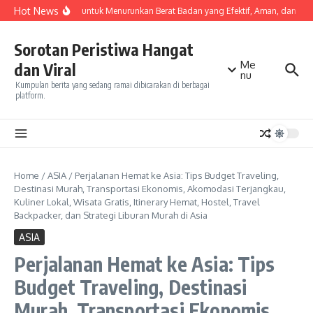
Skip to content
Hot News
Olahraga untuk Menurunkan Berat Badan yang Efektif, Aman, dan Muda
Sorotan Peristiwa Hangat
Me
dan Viral
nu
Kumpulan berita yang sedang ramai dibicarakan di berbagai
platform.
Home
/
ASIA
/
Perjalanan Hemat ke Asia: Tips Budget Traveling,
Destinasi Murah, Transportasi Ekonomis, Akomodasi Terjangkau,
Kuliner Lokal, Wisata Gratis, Itinerary Hemat, Hostel, Travel
Backpacker, dan Strategi Liburan Murah di Asia
ASIA
Perjalanan Hemat ke Asia: Tips
Budget Traveling, Destinasi
Murah, Transportasi Ekonomis,