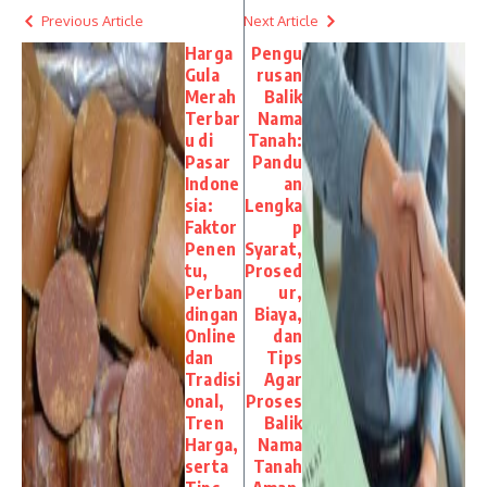
Previous Article
Next Article
Harga
Pengu
Gula
rusan
Merah
Balik
Terbar
Nama
u di
Tanah:
Pasar
Pandu
Indone
an
sia:
Lengka
Faktor
p
Penen
Syarat,
tu,
Prosed
Perban
ur,
dingan
Biaya,
Online
dan
dan
Tips
Tradisi
Agar
onal,
Proses
Tren
Balik
Harga,
Nama
serta
Tanah