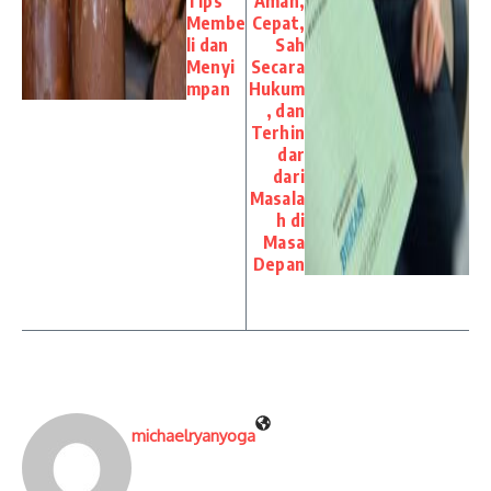
Tips
Aman,
Membe
Cepat,
li dan
Sah
Menyi
Secara
mpan
Hukum
, dan
Terhin
dar
dari
Masala
h di
Masa
Depan
michaelryanyoga