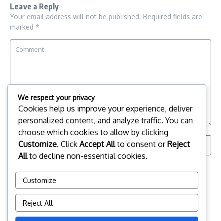
Leave a Reply
Your email address will not be published.
Required fields are
marked
*
We respect your privacy
Cookies help us improve your experience, deliver
personalized content, and analyze traffic. You can
choose which cookies to allow by clicking
Customize
. Click
Accept All
to consent or
Reject
All
to decline non-essential cookies.
Save my name, email, and website in this browser for the
next time I comment.
Customize
Reject All