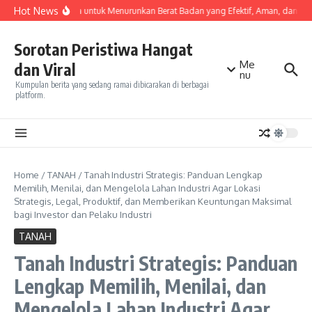
Skip to content
Hot News
Olahraga untuk Menurunkan Berat Badan yang Efektif, Aman, dan Mud
Sorotan Peristiwa Hangat
Me
dan Viral
nu
Kumpulan berita yang sedang ramai dibicarakan di berbagai
platform.
Home
/
TANAH
/
Tanah Industri Strategis: Panduan Lengkap
Memilih, Menilai, dan Mengelola Lahan Industri Agar Lokasi
Strategis, Legal, Produktif, dan Memberikan Keuntungan Maksimal
bagi Investor dan Pelaku Industri
TANAH
Tanah Industri Strategis: Panduan
Lengkap Memilih, Menilai, dan
Mengelola Lahan Industri Agar