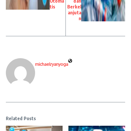
Otoma
dan
tis
Berkel
anjuta
n
michaelryanyoga
Related Posts