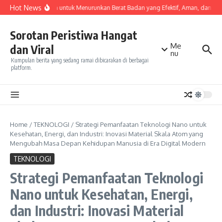
Skip to content
Hot News
Olahraga untuk Menurunkan Berat Badan yang Efektif, Aman, dan Mud
Sorotan Peristiwa Hangat
Me
dan Viral
nu
Kumpulan berita yang sedang ramai dibicarakan di berbagai
platform.
Home
/
TEKNOLOGI
/
Strategi Pemanfaatan Teknologi Nano untuk
Kesehatan, Energi, dan Industri: Inovasi Material Skala Atom yang
Mengubah Masa Depan Kehidupan Manusia di Era Digital Modern
TEKNOLOGI
Strategi Pemanfaatan Teknologi
Nano untuk Kesehatan, Energi,
dan Industri: Inovasi Material