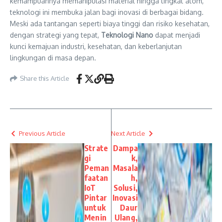
kemampuannya memanipulasi material hingga tingkat atom,
teknologi ini membuka jalan bagi inovasi di berbagai bidang.
Meski ada tantangan seperti biaya tinggi dan risiko kesehatan,
dengan strategi yang tepat,
Teknologi Nano
dapat menjadi
kunci kemajuan industri, kesehatan, dan keberlanjutan
lingkungan di masa depan.
Share this Article
Previous Article
Next Article
Strate
Dampa
gi
k,
Peman
Masala
faatan
h,
IoT
Solusi,
Pintar
Inovasi
untuk
Daur
Menin
Ulang,